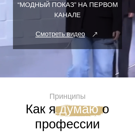
Доверие к команде — основа
результата
Я работаю с людьми, а не над людьми.
Стилисты, хореографы, технические
директора, модели — каждый профессионал
знает своё дело. Моя роль — создать условия,
в которых команда работает на пике.
04
Каждый проект — первый
22 года в профессии не отменяют того, что
каждый следующий показ несёт в себе
новые задачи. Опыт даёт инструменты —
но не отменяет свежего взгляда. Именно это
не позволяет работам становиться
шаблонными.