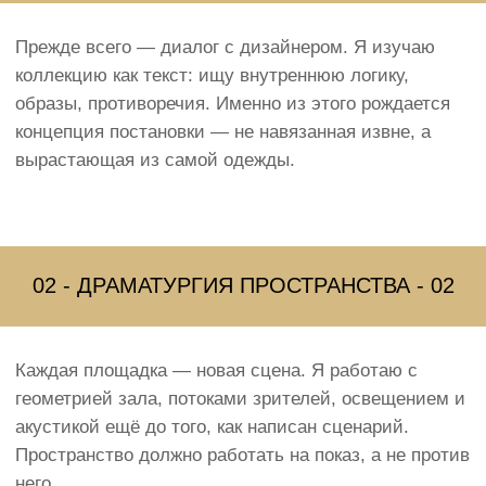
Авторский дом моды
2014–2019
Официальный режиссёр Славы
Зайцева
Пять лет в должности официального режиссёра
Дома Моды Вячеслава Зайцева. Постановка
регулярных сезонных показов, специального
показа к Чемпионату мира по футболу 2018 года
и других событий.
#Многолетнее партнёрство
#Спецпроект ЧМ-2018
Международный форум