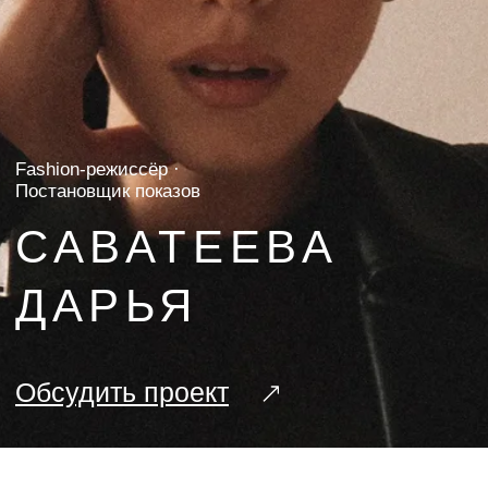
САВАТЕЕВА
ДАРЬЯ
Обсудить проект
23
года в профессии
500+
показов
12+
недель моды