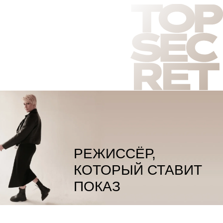
05 - СЦЕНАРИЙ И КОНЦЕПЦИЯ
СОБЫТИЯ - 05
Для крупных проектов — Недель моды,
корпоративных показов, международных форумов —
я разрабатываю полную концепцию: от приглашения
дизайнеров до пресс-стратегии и сценарного плана
всего события.
Кейсы
Реализованные
проекты
Неделя моды