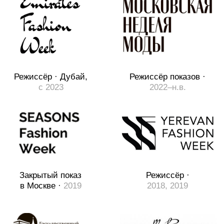
Принципы
Как я
думаю
о
профессии
Каждый показ — это спектакль. Его
создают не только коллекция
и модели, но и воздух, ритм,
пространство и режиссёрская воля.
01
Показ — это театр
Подиум — это сцена. У каждой коллекции