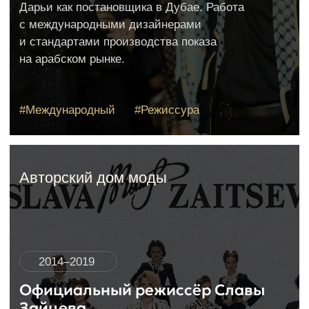
info@topsecretmodel.ru
с 10:00 до 19:00 без выходных
Политика конфиденциальности
© 2007-2026 Все права защищены.
ИП Саватеева Дарья Валерьевна,
ИНН: 770501593933,
ОГРНИП: 309774626500411