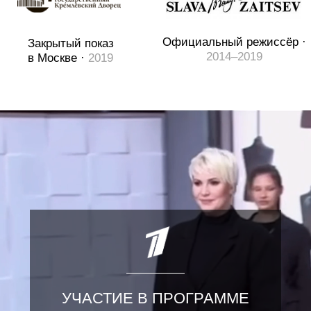
есть характер, настроение и история. Моя
задача — перевести замысел дизайнера
в действие: выстроить драматургию выхода,
найти темп, ритм и финал, который остаётся
в памяти.
02
Режиссура начинается до
репетиций
Прежде чем модель выйдет на подиум,
режиссёр уже должен видеть всё целиком:
свет, музыку, переходы, кульминацию.
Импровизация на площадке — это результат
глубокой подготовки, а не её отсутствия.
03