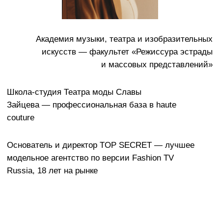
моделей под характер коллекции и работаю с ними
до полного слияния образа и движения. Это один из
ключевых этапов: правильный кастинг — половина
успеха показа.
04 - МУЗЫКА И ТЕМПОРИТМ - 04
Саундтрек — это не фон, это драматургический
инструмент. Я выстраиваю структуру показа через
музыку: темп, паузы, кульминация, финал. Зритель
должен чувствовать ритм кожей, даже не осознавая
этого.
05 - КООРДИНАЦИЯ ВСЕЙ
КОМАНДЫ - 05
На производстве показа задействованы десятки
специалистов. Я выступаю единым центром
принятия решений: между дизайнером, технической
командой, стилистами и моделями не должно быть
разрыва в понимании задачи.