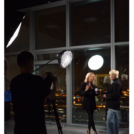
ЭТО ЗАКОНЧЕННОЕ СЦЕНИЧЕСКОЕ
ВЫСКАЗЫВАНИЕ С СОБСТВЕННОЙ
ДРАМАТУРГИЕЙ, ТЕМПОМ И ФИНАЛОМ,
А НЕ ПРОСТО ДЕФИЛЕ.
МОЁ ОБРАЗОВАНИЕ НА СТЫКЕ
ТЕАТРА И МОДЫ — РЕЖИССУРА
ЭСТРАДЫ И МАССОВЫХ
ПРЕДСТАВЛЕНИЙ ПЛЮС ШКОЛА-
СТУДИЯ ТЕАТРА МОДЫ СЛАВЫ
ЗАЙЦЕВА — НАУЧИЛО МЕНЯ
ВИДЕТЬ ПОКАЗ КАК СПЕКТАКЛЬ,
А НЕ ЛОГИСТИЧЕСКУЮ ЗАДАЧУ.
ПАРАЛЛЕЛЬНО С РЕЖИССУРОЙ Я ОСНОВАЛА
И ВОЗГЛАВЛЯЮ АГЕНТСТВО И ШКОЛУ МОДЕЛЕЙ
TOP SECRET, ПРИЗНАННУЮ ЛУЧШИМ
МОДЕЛЬНЫМ АГЕНТСТВОМ СТРАНЫ. ЭТО
ПОЗВОЛЯЕТ МНЕ РАБОТАТЬ ОДНОВРЕМЕННО
НА УРОВНЕ ПОСТАНОВКИ И ПОДГОТОВКИ
АРТИСТОВ.