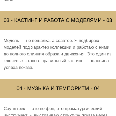
2025
Arfa Bahrain Fashion Show
Полный цикл организации двух сезонов Недели
моды: разработка концепции, режиссура всех
показов, подбор дизайнеров и моделей,
координация оргкомитета, PR-сопровождение. Два
сезона — ноябрь и апрель — с нуля до финала
на подиуме.
#Международный
#Форум
Блог
Мысли о
профессии