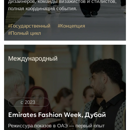
2026
Модели 30+ лет
Партнерам
Модели
Блог
Сотрудничество
Новости
Контакты
Fashion режиссер
Отзывы
Связаться
+7 499 322 21 09
Полежаевская, 1-ая Магистральная
улица, 25, 2 этаж, офис 12
МО, Рублево-Успенское шоссе,
село Усово, стр. 100, блок Е