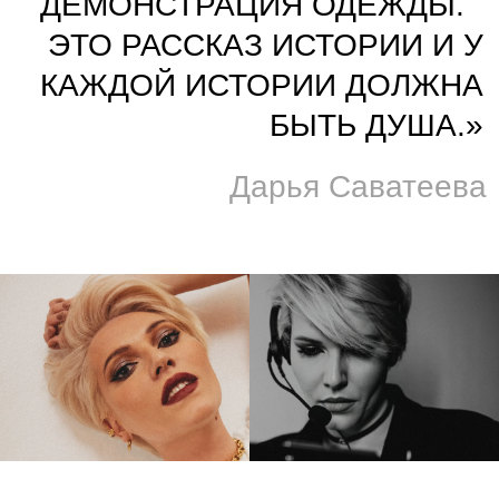
Бренды.
Режиссёр показов ·
Главный режиссёр ·
с 2013
с 2012
Режиссёр показов ·
Закрытый показ
2022–н.в.
в Москве ·
2019