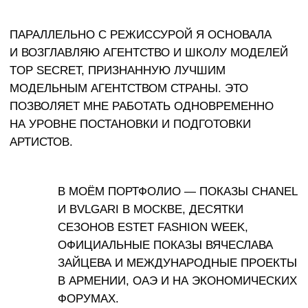
и Bvlgari
Постановка закрытых показов двух мировых
люксовых брендов в Москве. Работа
в условиях жёстких стандартов брендов,
конфиденциальности и высочайших
требований к качеству постановки.
#Luxury
#Закрытый формат
Государственный проект
2025
Показ к запуску поезда БРИКС
Разработка концепции и полная режиссура показа
в рамках государственного проекта — запуска
брендированного поезда БРИКС. Подбор моделей,