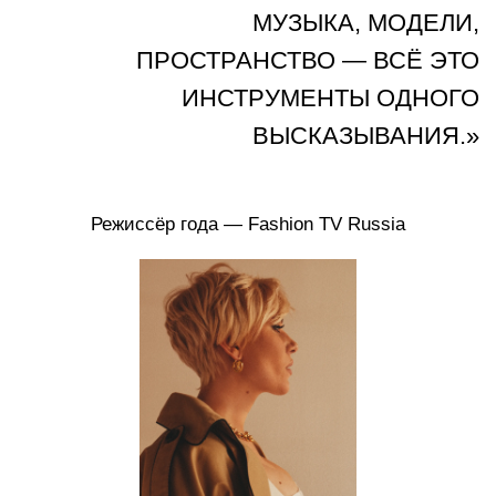
Прежде всего — диалог с дизайнером. Я изучаю
коллекцию как текст: ищу внутреннюю логику,
образы, противоречия. Именно из этого рождается
концепция постановки — не навязанная извне, а
вырастающая из самой одежды.
02 - ДРАМАТУРГИЯ ПРОСТРАНСТВА - 02
Каждая площадка — новая сцена. Я работаю с
геометрией зала, потоками зрителей, освещением и
акустикой ещё до того, как написан сценарий.
Пространство должно работать на показ, а не против
него.
03 - КАСТИНГ И РАБОТА С МОДЕЛЯМИ - 03
Модель — не вешалка, а соавтор. Я подбираю