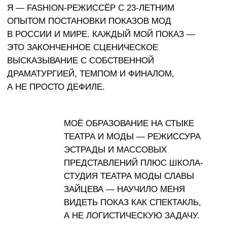
2023–2024
Seasons Fashion Week
Полный цикл организации двух сезонов Недели
моды: разработка концепции, режиссура всех
показов, подбор дизайнеров и моделей,
координация оргкомитета, PR-сопровождение.
Два сезона — ноябрь и апрель — с нуля
до финала на подиуме.
#Концепция
#Режиссура
#Кастинг
#PR
Haute Couture
2019
Закрытые показы Chanel