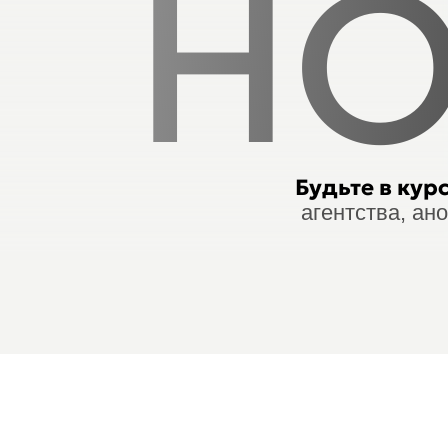
НО
Будьте в кур
агентства, ан