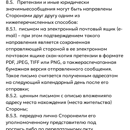
улица, 25, 2 этаж, офис 12
8.5. Претензии и иные юридически
значимыесообщения могут быть направлены
МО, Рублево-Успенское шоссе,
Сторонами друг другу одним из
село Усово, стр. 100, блок Е
нижеперечисленных способов:
info@topsecretmodel.ru
8.5.1. письмом на электронный почтовый ящик (e-
mail) – при этом подтверждением такого
с 10:00 до 19:00 без выходных
направления является сохраненная
отправляющей стороной в ее электронном
почтовом ящике скан-копия претензии в формате
PDF, JPEG, TIFF или PNG, а такжераспечатанная
бумажная версия отправленного сообщения.
Такое письмо считается полученным адресатом
Политика конфиденциальности
на следующий календарный день после его
© 2007-2026 Все права защищены.
отправки;
8.5.2. ценным письмом с описью вложенияпо
ИП Саватеева Дарья Валерьевна,
ИНН: 770501593933,
адресу места нахождения (места жительства)
ОГРНИП: 309774626500411
Стороны;
8.5.3. передача лично Сторонеили его
уполномоченному представителю под
роспись,либо по передаточному акту.