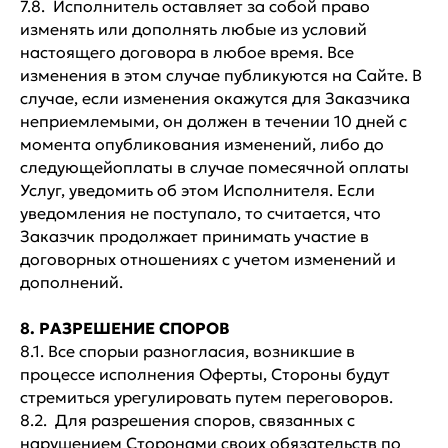
7.8. Исполнитель оставляет за собой право
изменять или дополнять любые из условий
настоящего договора в любое время. Все
изменения в этом случае публикуются на Сайте. В
случае, если изменения окажутся для Заказчика
неприемлемыми, он должен в течении 10 дней с
момента опубликования изменений, либо до
следующейоплаты в случае помесячной оплаты
Услуг, уведомить об этом Исполнителя. Если
уведомления не поступало, то считается, что
Заказчик продолжает принимать участие в
договорных отношениях с учетом изменений и
дополнений.
8. РАЗРЕШЕНИЕ СПОРОВ
8.1. Все спорыи разногласия, возникшие в
процессе исполнения Оферты, Стороны будут
стремиться урегулировать путем переговоров.
Обучение
Интенсивы
8.2. Для разрешения споров, связанных с
Дети от 4 до 11 лет
Дети от 4 до 18 лет
нарушением Сторонами своих обязательств по