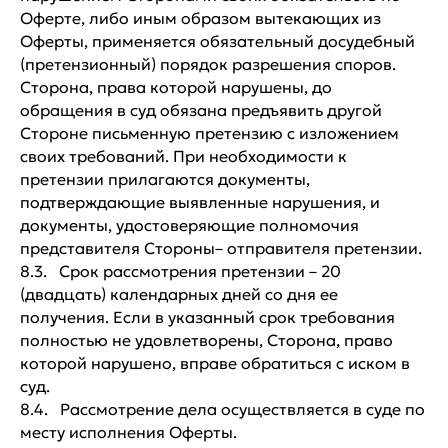
Оферте, либо иным образом вытекающих из
Дети от 12 до 18 лет
Взрослые от 18
до 65+ лет
Оферты, применяется обязательный досудебный
Модели от 18 до 30
(претензионный) порядок разрешения споров.
лет
Летний лагерь
Сторона, права которой нарушены, до
2026
обращения в суд обязана предъявить другой
Модели 30+ лет
Стороне письменную претензию с изложением
своих требований. При необходимости к
Партнерам
претензии прилагаются документы,
Модели
Блог
подтверждающие выявленные нарушения, и
документы, удостоверяющие полномочия
Сотрудничество
Новости
представителя Стороны– отправителя претензии.
Контакты
Fashion режиссер
8.3. Срок рассмотрения претензии – 20
(двадцать) календарных дней со дня ее
Отзывы
получения. Если в указанный срок требования
полностью не удовлетворены, Сторона, право
Связаться
которой нарушено, вправе обратиться с иском в
суд.
+7 499 322 21 09
8.4. Рассмотрение дела осуществляется в суде по
месту исполнения Оферты.
Полежаевская, 1-ая Магистральная