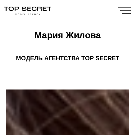
Мария Жилова
МОДЕЛЬ
АГЕНТСТВА TOP SECRET