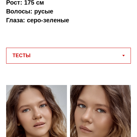
Рост: 175 см
Волосы: русые
Глаза: серо-зеленые