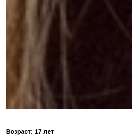
Возраст: 17 лет