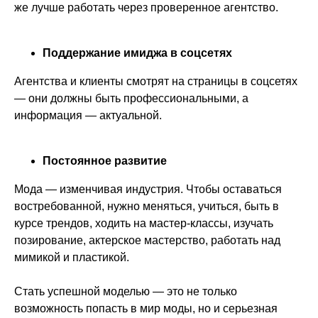
же лучше работать через проверенное агентство.
Связаться
+7 499 322 21 09
Поддержание имиджа в соцсетях
Полежаевская, 1-ая Магистральная
Агентства и клиенты смотрят на страницы в соцсетях
улица, 25, 2 этаж, офис 12
— они должны быть профессиональными, а
info@topsecretmodel.ru
информация — актуальной.
с 10:00 до 19:00 без выходных
Постоянное развитие
Мода — изменчивая индустрия. Чтобы оставаться
востребованной, нужно меняться, учиться, быть в
курсе трендов, ходить на мастер-классы, изучать
Политика конфиденциальности
позирование, актерское мастерство, работать над
мимикой и пластикой.
© 2007-2026 Все права защищены.
ИП Саватеева Дарья Валерьевна,
Стать успешной моделью — это не только
ИНН: 770501593933,
ОГРНИП: 309774626500411
возможность попасть в мир моды, но и серьезная