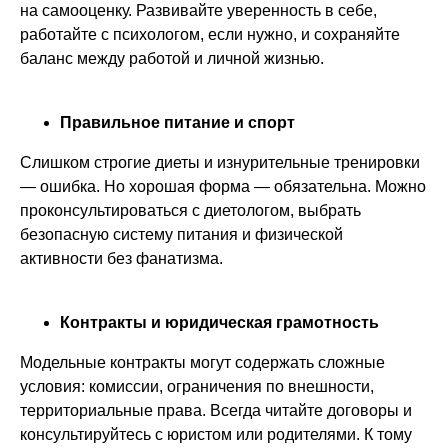
на самооценку. Развивайте уверенность в себе,
работайте с психологом, если нужно, и сохраняйте
баланс между работой и личной жизнью.
Обучение
Интенсивы
Дети от 4 до 11 лет
Дети от 4 до 18 лет
Правильное питание и спорт
Дети от 12 до 18 лет
Взрослые от 18
до 65+ лет
Слишком строгие диеты и изнурительные тренировки
Модели от 18 до 30
— ошибка. Но хорошая форма — обязательна. Можно
лет
Летний лагерь
проконсультироваться с диетологом, выбрать
2026
Модели 30+ лет
безопасную систему питания и физической
активности без фанатизма.
Партнерам
Модели
Блог
Контракты и юридическая грамотность
Сотрудничество
Новости
Модельные контракты могут содержать сложные
условия: комиссии, ограничения по внешности,
Контакты
Fashion режиссер
территориальные права. Всегда читайте договоры и
Отзывы
консультируйтесь с юристом или родителями. К тому