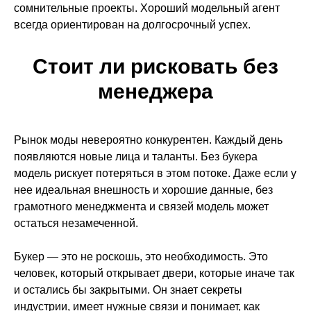
Полежаевская, 1-ая Магистральная
сомнительные проекты. Хороший модельный агент
улица, 25, 2 этаж, офис 12
всегда ориентирован на долгосрочный успех.
info@topsecretmodel.ru
Стоит ли рисковать без
с 10:00 до 19:00 без выходных
менеджера
Рынок моды невероятно конкурентен. Каждый день
появляются новые лица и таланты. Без букера
Политика конфиденциальности
модель рискует потеряться в этом потоке. Даже если у
© 2007-2026 Все права защищены.
нее идеальная внешность и хорошие данные, без
грамотного менеджмента и связей модель может
ИП Саватеева Дарья Валерьевна,
ИНН: 770501593933,
остаться незамеченной.
ОГРНИП: 309774626500411
Букер — это не роскошь, это необходимость. Это
человек, который открывает двери, которые иначе так
и остались бы закрытыми. Он знает секреты
индустрии, имеет нужные связи и понимает, как