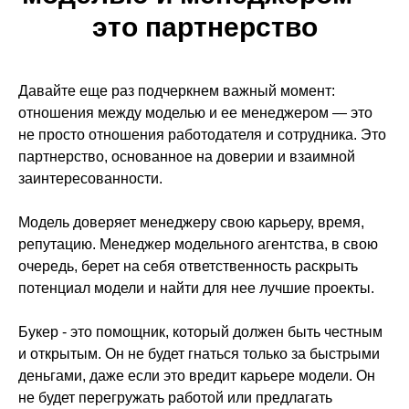
Дети от 4 до 11 лет
Дети от 4 до 18 лет
это партнерство
Дети от 12 до 18 лет
Взрослые от 18
до 65+ лет
Модели от 18 до 30
лет
Летний лагерь
Давайте еще раз подчеркнем важный момент:
2026
отношения между моделью и ее менеджером — это
Модели 30+ лет
не просто отношения работодателя и сотрудника. Это
партнерство, основанное на доверии и взаимной
Партнерам
заинтересованности.
Модели
Блог
Модель доверяет менеджеру свою карьеру, время,
Сотрудничество
Новости
репутацию. Менеджер модельного агентства, в свою
Контакты
Fashion режиссер
очередь, берет на себя ответственность раскрыть
потенциал модели и найти для нее лучшие проекты.
Отзывы
Букер - это помощник, который должен быть честным
Связаться
и открытым. Он не будет гнаться только за быстрыми
деньгами, даже если это вредит карьере модели. Он
+7 499 322 21 09
не будет перегружать работой или предлагать