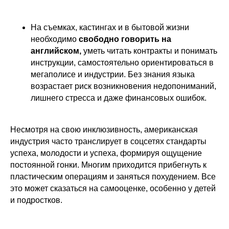
На съемках, кастингах и в бытовой жизни
необходимо
свободно говорить на
английском,
уметь читать контракты и понимать
инструкции, самостоятельно ориентироваться в
мегаполисе и индустрии. Без знания языка
возрастает риск возникновения недопониманий,
лишнего стресса и даже финансовых ошибок.
Несмотря на свою инклюзивность, американская
Обучение
Интенсивы
индустрия часто транслирует в соцсетях стандарты
Дети от 4 до 11 лет
Дети от 4 до 18 лет
успеха, молодости и успеха, формируя ощущение
постоянной гонки. Многим приходится прибегнуть к
Дети от 12 до 18 лет
Взрослые от 18
до 65+ лет
пластическим операциям и заняться похудением. Все
Модели от 18 до 30
это может сказаться на самооценке, особенно у детей
лет
Летний лагерь
и подростков.
2026
Модели 30+ лет