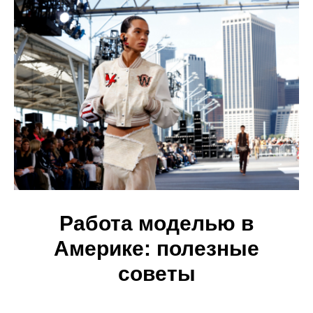
Партнерам
Модели
Блог
Сотрудничество
Новости
Контакты
Fashion режиссер
Отзывы
Связаться
+7 499 322 21 09
Полежаевская, 1-ая Магистральная
улица, 25, 2 этаж, офис 12
Работа моделью в
info@topsecretmodel.ru
Америке: полезные
с 10:00 до 19:00 без выходных
советы