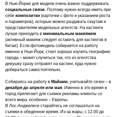
В Нью-Йорке для модели очень важно поддерживать
социальные связи
. Поэтому нужно всегда иметь при
себе
композитки
(карточки с фото и указанием роста
Политика конфиденциальности
и параметров), которые можно раздавать скаутам и
© 2007-2026 Все права защищены.
представителям модельных агентств. На кастинги
лучше приходить
с минимальным макияжем
ИП Саватеева Дарья Валерьевна,
(активный макияж следует оставить для кастингов в
ИНН: 770501593933,
ОГРНИП: 309774626500411
Китае). Если фотомодель собирается на работу
именно в Нью-Йорк, стоит хорошо изучить географию
города – может случиться так, что из агентства
девушку сразу отправят на кастинг, куда нужно
добираться самостоятельно.
Собираясь на работу в
Майами
, учитывайте сезон –
с
декабря до апреля или мая
. Именно в это время в
город прилетают для съемок рекламы клиенты со
всего мира, особенно – Европы.
В Лос-Анджелесе старайтесь не соглашаться на
съемки в обеденное время. Из-за жары, с 12.00 до