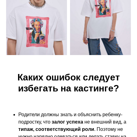
Обучение
Интенсивы
Дети от 4 до 11 лет
Дети от 4 до 18 лет
Дети от 12 до 18 лет
Взрослые от 18
до 65+ лет
Модели от 18 до 30
Каких ошибок следует
лет
Летний лагерь
2026
избегать на кастинге?
Модели 30+ лет
Партнерам
Модели
Блог
Родители должны знать и объяснить ребенку-
подростку, что
залог успеха
не внешний вид, а
Сотрудничество
Новости
типаж, соответствующий роли
. Поэтому не
Контакты
Fashion режиссер
нужно нарядно одеваться или делать ставку на