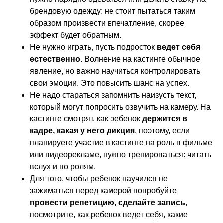
брендовую одежду: не стоит пытаться таким
Отзывы
образом произвести впечатление, скорее
эффект будет обратным.
Связаться
Не нужно играть, пусть подросток
ведет себя
естественно
. Волнение на кастинге обычное
+7 499 322 21 09
явление, но важно научиться контролировать
Полежаевская, 1-ая Магистральная
свои эмоции. Это повысить шанс на успех.
улица, 25, 2 этаж, офис 12
Не надо стараться запомнить наизусть текст,
который могут попросить озвучить на камеру. На
info@topsecretmodel.ru
кастинге смотрят, как ребенок
держится в
с 10:00 до 19:00 без выходных
кадре, какая у него дикция
, поэтому, если
планируете участие в кастинге на роль в фильме
или видеорекламе, нужно тренироваться: читать
вслух и по ролям.
Для того, чтобы ребенок научился не
зажиматься перед камерой попробуйте
Политика конфиденциальности
провести репетицию, сделайте запись
,
© 2007-2026 Все права защищены.
посмотрите, как ребенок ведет себя, какие